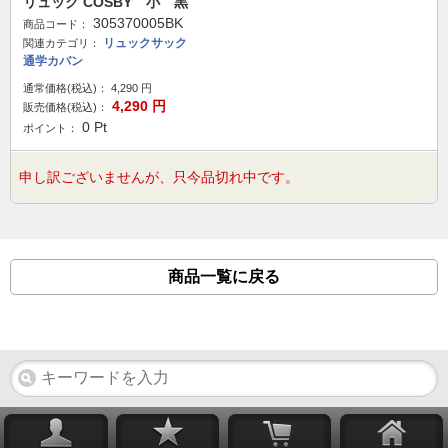
リュック COSBY 小 黒
305370005BK
商品コード：
リュックサック
関連カテゴリ：
通学カバン
通常価格(税込)：
4,290
円
4,290
円
販売価格(税込)：
0
Pt
ポイント：
申し訳ございませんが、只今品切れ中です。
商品一覧に戻る